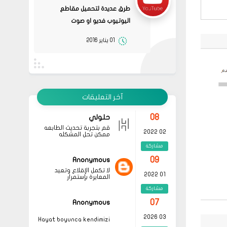
جرب الطريقتين ممكن تحل
02 2022
المشكله
طرق عديدة لتحميل مقاطع
مشاركة
اليوتيوب فديو او صوت
قم بتجربة تحديث الطابعه
أو عمل إعادة ضبط المصنع
08
حلولي
01 يناير 2016
جرب الطريقتين ممكن تحل
02 2022
المشكله
مشاركة
قم بتجربة تحديث الطابعه
أو عمل إعادة ضبط المصنع
08
حلولي
قم بتجربة تحديث الطابعه
02 2022
ممكن تحل المشكله
آخر التعليقات
مشاركة
09
Anonymous
لا تكمل الإقلاع وتعيد
01 2022
المعايرة بإستمرار
مشاركة
07
Anonymous
03 2026
Hayat boyunca kendimizi
geliştirmek ve yeni bilgiler
مشاركة
edinmek adına çeşitli
kaynaklara başvurmak
07
Anonymous
önemli olsa da, özellikle
okunması gereken
03 2026
kitaplar
listeleri, bu
Hayat boyunca kendimizi