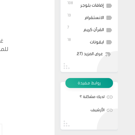
108
إضافات بلوجر
13
الانستقرام
7
القرآن كريم
18
غن
ايقونات
للمو
عرض المزيد
(27)
روابط مفيدة
لديك مشكلة ؟
الأرشيف