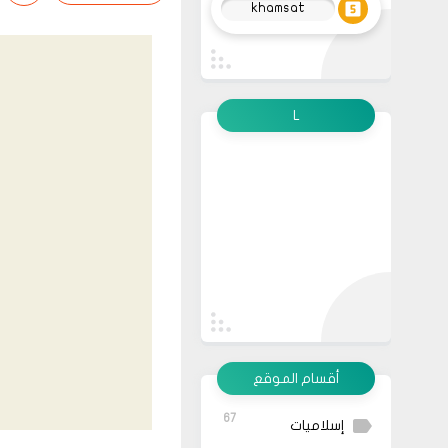
khamsat
L
أقسام الموقع
67
إسلاميات