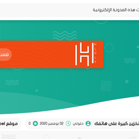
موقع Koel لتحويل تغريدات twitter إلى منشورات instagram
حلولي
02 نوفمبر 2020
0