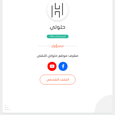
حلولي
المشاركات:149
مسؤول
مشرف موقع حلولي التقني
الملف الشخصي