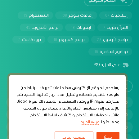
إسلاميات
إضافات بلوجر
الانستقرام
13
108
67
القرآن كريم
ايقونات
برامج الأندرويد
45
18
7
برامج الأيفون
برامج كمبيوتر
برودكاست
2
18
23
تواقيع اسلامية
18
عرض المزيد
(22)
روابط مهمة
‏يستخدم الموقع الإلكتروني هذا ملفات تعريف الارتباط من
Google لتقديم خدماته وتحليل عدد الزيارات. لهذا السبب، تتم
مشاركة عنوان IP ووكيل المستخدم التابعَين لك مع Google،
سياسة الخصوصية
بالإضافة إلى مقاييس الأداء والأمان، لضمان جودة الخدمة
شروط الإستخدام
وإنشاء إحصاءات الاستخدام واكتشاف إساءة الاستخدام
ومعالجتها.
قراءة المزيد
إتصل بنا
حسنًا
معرفة المزيد