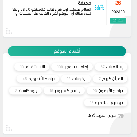
26
صحيفة
السلام عليكم، اريد شراء قالب فلامينغو v2.0.0 ولكن
10 2023
ليس هناك أي موقع لشراء القالب مثل خمسات أو
كفيل..، كما أنه ليس هناك مكان للتواصل عبر الفيسبوك
مشاركة
او انستغرام أو أي منصة!!!
13
متجر ميرا فارم
انت بتهزر صح فين الموضوع
11 2022
مشاركة
أقسام الموقع
08
حلولي
جرب الطريقتين ممكن تحل المشكله
02 2022
إسلاميات
إضافات بلوجر
الانستقرام
13
108
67
قم بتجربة تحديث الطابعه
مشاركة
أو عمل إعادة ضبط المصنع
القرآن كريم
ايقونات
برامج الأندرويد
45
18
7
برامج الأيفون
برامج كمبيوتر
برودكاست
2
18
23
تواقيع اسلامية
18
عرض المزيد
(22)