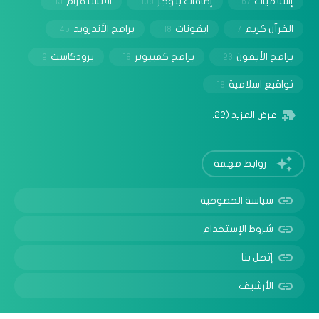
إسلاميات
إضافات بلوجر
الانستقرام
13
108
67
القرآن كريم
ايقونات
برامج الأندرويد
45
18
7
برامج الأيفون
برامج كمبيوتر
برودكاست
2
18
23
تواقيع اسلامية
18
عرض المزيد
(22)
روابط مهمة
‏يستخدم الموقع الإلكتروني هذا ملفات تعريف الارتباط من
Google لتقديم خدماته وتحليل عدد الزيارات. لهذا السبب، تتم
مشاركة عنوان IP ووكيل المستخدم التابعَين لك مع Google،
سياسة الخصوصية
بالإضافة إلى مقاييس الأداء والأمان، لضمان جودة الخدمة
شروط الإستخدام
وإنشاء إحصاءات الاستخدام واكتشاف إساءة الاستخدام
ومعالجتها.
قراءة المزيد
إتصل بنا
حسنًا
معرفة المزيد
الأرشيف