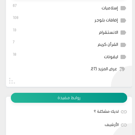
67
إسلاميات
108
إضافات بلوجر
13
الانستقرام
7
القرآن كريم
18
ايقونات
عرض المزيد
(27)
روابط مفيدة
لديك مشكلة ؟
الأرشيف