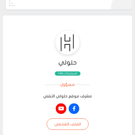
حلولي
المشاركات:149
مسؤول
مشرف موقع حلولي التقني
الملف الشخصي