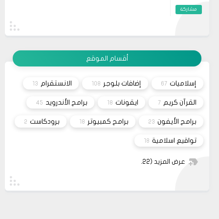
açmamıza yardımcı olur ve yaşam kalitemizi
مشاركة
artırır. Dolayısıyla, zaman zaman bu tür
önerilere göz atmak, kendimize yatırım
19
حلولي
yapmanın en güzel yollarından biridir.
وعليكم السلام أعتذر منك أخي الكريم على التأخر بالرد
11 2023
تم مراسلة مُصمم القالب وأبلغته لكي يتم تفعيل شراء
القالب علماً بأنه سيتم إطلاق نسخه حديثه قريباً
مشاركة
أقسام الموقع
26
صحيفة
السلام عليكم، اريد شراء قالب فلامينغو v2.0.0 ولكن
10 2023
ليس هناك أي موقع لشراء القالب مثل خمسات أو
إسلاميات
إضافات بلوجر
الانستقرام
13
108
67
كفيل..، كما أنه ليس هناك مكان للتواصل عبر الفيسبوك
مشاركة
او انستغرام أو أي منصة!!!
القرآن كريم
ايقونات
برامج الأندرويد
45
18
7
برامج الأيفون
برامج كمبيوتر
برودكاست
2
18
23
تواقيع اسلامية
18
عرض المزيد
(22)