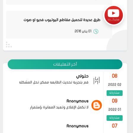
08
حلولي
جرب الطريقتين ممكن تحل المشكله
02 2022
قم بتجربة تحديث الطابعه
مشاركة
أو عمل إعادة ضبط المصنع
طرق عديدة لتحميل مقاطع اليوتيوب فديو او صوت
08
حلولي
01 يناير 2016
جرب الطريقتين ممكن تحل المشكله
02 2022
قم بتجربة تحديث الطابعه
مشاركة
أو عمل إعادة ضبط المصنع
08
حلولي
قم بتجربة تحديث الطابعه ممكن تحل المشكله
02 2022
آخر التعليقات
مشاركة
09
Anonymous
لا تكمل الإقلاع وتعيد المعايرة بإستمرار
01 2022
مشاركة
07
Anonymous
03 2026
Hayat boyunca kendimizi geliştirmek ve yeni
bilgiler edinmek adına çeşitli kaynaklara
مشاركة
başvurmak önemli olsa da, özellikle
okunması
gereken kitaplar
listeleri, bu süreçte bize
07
Anonymous
rehberlik eder. Bu kitaplar, hem kişisel
gelişimimize katkı sağlar hem de farklı bakış