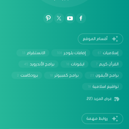
أقسام الموقع
إسلاميات
إضافات بلوجر
الانستقرام
13
108
67
القرآن كريم
ايقونات
برامج الأندرويد
45
18
7
برامج الأيفون
برامج كمبيوتر
برودكاست
2
18
23
تواقيع اسلامية
18
عرض المزيد
(22)
روابط مهمة
‏يستخدم الموقع الإلكتروني هذا ملفات تعريف الارتباط من
Google لتقديم خدماته وتحليل عدد الزيارات. لهذا السبب، تتم