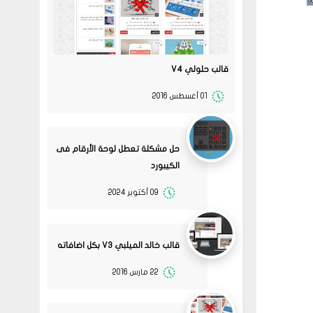
قالب حلولي V4
01 أغسطس 2016
حل مشكلة تعطل لوحة الأرقام فى
الكيبورد
09 أكتوبر 2024
قالب خالد الميلبي V3 بكل اضافاته
22 مارس 2016
13
متجر ميرا فارم
انت بتهزر صح فين الموضوع
11 2022