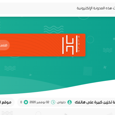
موقع Koel لتحويل تغريدات twitter إلى منشورات instagram
حلولي
02 نوفمبر 2020
0