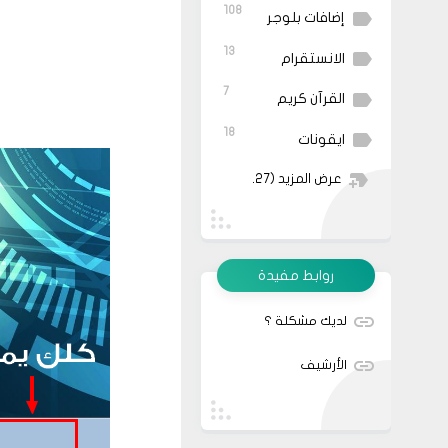
108
إضافات بلوجر
13
الانستقرام
7
القرآن كريم
18
ايقونات
عرض المزيد
(27)
روابط مفيدة
لديك مشكلة ؟
الأرشيف