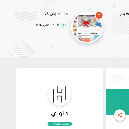
قالب خالد الميلبي V3 بكل
قالب حلولي V5
29
12 أغسطس 2017
حلولي
المشاركات:149