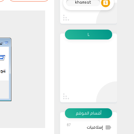
khamsat
L
أقسام الموقع
67
إسلاميات