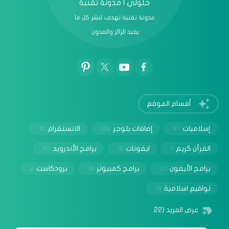
حلولي | مدونة تقنية
مدونة تقنية تهدف لنشر كل ما
يفيد الزائر والمدون.
أقسام الموقع
إسلاميات
إضافات بلوجر
الانستقرام
13
108
67
القرآن كريم
ايقونات
برامج الأندرويد
45
18
7
برامج الأيفون
برامج كمبيوتر
برودكاست
2
18
23
تواقيع اسلامية
18
عرض المزيد
(22)