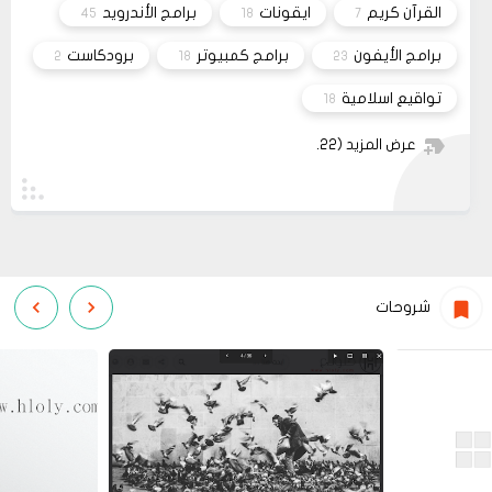
القرآن كريم
ايقونات
برامج الأندرويد
45
18
7
برامج الأيفون
برامج كمبيوتر
برودكاست
2
18
23
تواقيع اسلامية
18
عرض المزيد
(22)
شروحات