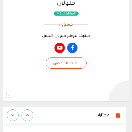
حلولي
المشاركات:149
مسؤول
مشرف موقع حلولي التقني
الملف الشخصي
مختارات