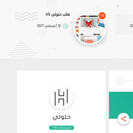
قالب حلولي V5
29
12 أغسطس 2017
حلولي
المشاركات:149