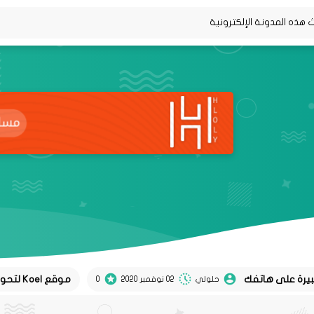
موقع Koel لتحويل تغريدات twitter إلى منشورات instagram
حلولي
02 نوفمبر 2020
0