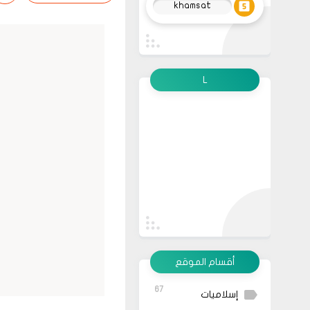
khamsat
L
أقسام الموقع
67
إسلاميات