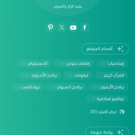
يفيد الزائر والمدون.
أقسام الموقع
إسلاميات
إضافات بلوجر
الانستقرام
13
108
67
القرآن كريم
ايقونات
برامج الأندرويد
45
18
7
برامج الأيفون
برامج كمبيوتر
برودكاست
2
18
23
تواقيع اسلامية
18
عرض المزيد
(22)
روابط مهمة
‏يستخدم الموقع الإلكتروني هذا ملفات تعريف الارتباط من