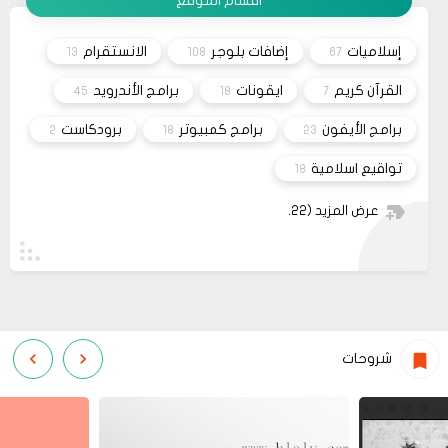
أقسام الموقع
26
صحيفة
السلام عليكم، اريد شراء قالب فلامينغو v2.0.0 ولكن
10 2023
ليس هناك أي موقع لشراء القالب مثل خمسات أو
إسلاميات
إضافات بلوجر
الانستقرام
13
108
67
كفيل..، كما أنه ليس هناك مكان للتواصل عبر الفيسبوك
مشاركة
او انستغرام أو أي منصة!!!
القرآن كريم
ايقونات
برامج الأندرويد
45
18
7
برامج الأيفون
برامج كمبيوتر
برودكاست
2
18
23
تواقيع اسلامية
18
عرض المزيد
(22)
شروحات