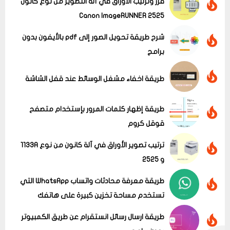
فرز وترتيب الأوراق في آلة التصوير من نوع كانون
Canon ImageRUNNER 2525
شرح طريقة تحويل الصور إلى pdf بالأيفون بدون
برامج
عرض الكل
طريقة اخفاء مشغل الوسائط عند قفل الشاشة
طريقة إظهار كلمات المرور بإستخدام متصفح
قوقل كروم
ترتيب تصوير الأوراق في آلة كانون من نوع 1133A
و 2525
طريقة معرفة محادثات واتساب WhatsApp التي
تستخدم مساحة تخزين كبيرة على هاتفك
طريقة ارسال رسائل انستقرام عن طريق الكمبيوتر