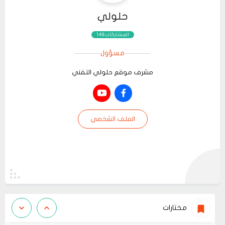
حلولي
المشاركات:149
مسؤول
مشرف موقع حلولي التقني
الملف الشخصي
مختارات