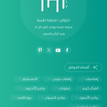
حلولي | مدونة تقنية
مدونة تقنية تهدف لنشر كل ما
يفيد الزائر والمدون.
أقسام الموقع
إسلاميات
إضافات بلوجر
الانستقرام
13
108
67
القرآن كريم
ايقونات
برامج الأندرويد
45
18
7
برامج الأيفون
برامج كمبيوتر
برودكاست
2
18
23
تواقيع اسلامية
18