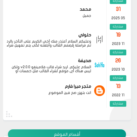
مشاركة
nedenle, zaman zaman bu listedeki eserleri
başvurmak önemli, bu nedenle
okunması gereken
gözden geçirmek faydalı olabilir.
kitaplar
listesini takip etmek faydalı olabilir. Bu
31
محمد
listede yer alan kitaplar, hem kişisel gelişimimize
جميل
katkı sağlar hem de farklı bakış açıları
05 2025
kazandırır. Her okuma deneyimi, yeni ufuklar
açmamıza yardımcı olur ve yaşam kalitemizi
مشاركة
artırır. Dolayısıyla, zaman zaman bu tür
önerilere göz atmak, kendimize yatırım
19
حلولي
yapmanın en güzel yollarından biridir.
وعليكم السلام أعتذر منك أخي الكريم على التأخر بالرد
11 2023
تم مراسلة مُصمم القالب وأبلغته لكي يتم تفعيل شراء
القالب علماً بأنه سيتم إطلاق نسخه حديثه قريباً
مشاركة
26
صحيفة
السلام عليكم، اريد شراء قالب فلامينغو v2.0.0 ولكن
10 2023
ليس هناك أي موقع لشراء القالب مثل خمسات أو
كفيل..، كما أنه ليس هناك مكان للتواصل عبر الفيسبوك
مشاركة
او انستغرام أو أي منصة!!!
13
متجر ميرا فارم
انت بتهزر صح فين الموضوع
11 2022
مشاركة
08
حلولي
جرب الطريقتين ممكن تحل المشكله
02 2022
قم بتجربة تحديث الطابعه
مشاركة
أو عمل إعادة ضبط المصنع
أقسام الموقع