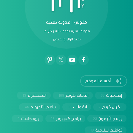
حلولي | مدونة تقنية
مدونة تقنية تهدف لنشر كل ما
يفيد الزائر والمدون.
أقسام الموقع
إسلاميات
إضافات بلوجر
الانستقرام
13
108
67
القرآن كريم
ايقونات
برامج الأندرويد
45
18
7
برامج الأيفون
برامج كمبيوتر
برودكاست
2
18
23
تواقيع اسلامية
18