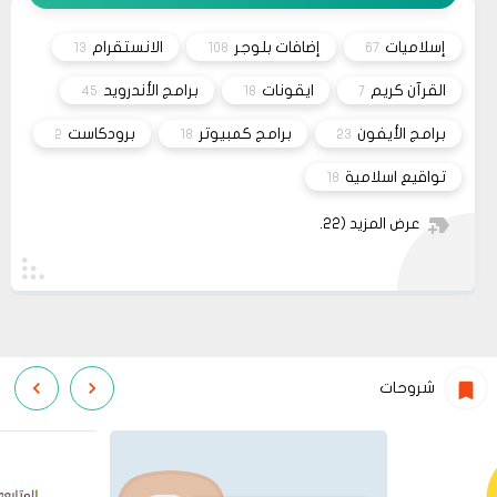
08
حلولي
جرب الطريقتين ممكن تحل المشكله
02 2022
إسلاميات
إضافات بلوجر
الانستقرام
13
108
67
قم بتجربة تحديث الطابعه
مشاركة
أو عمل إعادة ضبط المصنع
القرآن كريم
ايقونات
برامج الأندرويد
45
18
7
برامج الأيفون
برامج كمبيوتر
برودكاست
2
18
23
تواقيع اسلامية
18
عرض المزيد
(22)
شروحات