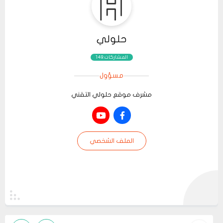
حلولي
المشاركات:149
مسؤول
مشرف موقع حلولي التقني
الملف الشخصي