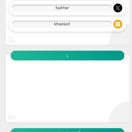
twitter
khamsat
L