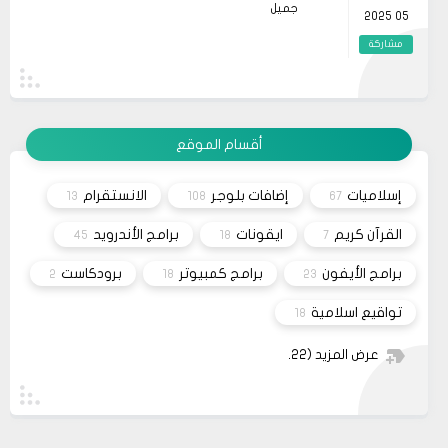
جميل
katkı sağlar hem de farklı bakış açıları
05 2025
kazandırır. Her okuma deneyimi, yeni ufuklar
açmamıza yardımcı olur ve yaşam kalitemizi
مشاركة
artırır. Dolayısıyla, zaman zaman bu tür
önerilere göz atmak, kendimize yatırım
19
حلولي
yapmanın en güzel yollarından biridir.
وعليكم السلام أعتذر منك أخي الكريم على التأخر بالرد
11 2023
تم مراسلة مُصمم القالب وأبلغته لكي يتم تفعيل شراء
القالب علماً بأنه سيتم إطلاق نسخه حديثه قريباً
مشاركة
أقسام الموقع
26
صحيفة
السلام عليكم، اريد شراء قالب فلامينغو v2.0.0 ولكن
10 2023
ليس هناك أي موقع لشراء القالب مثل خمسات أو
إسلاميات
إضافات بلوجر
الانستقرام
13
108
67
كفيل..، كما أنه ليس هناك مكان للتواصل عبر الفيسبوك
مشاركة
او انستغرام أو أي منصة!!!
القرآن كريم
ايقونات
برامج الأندرويد
45
18
7
برامج الأيفون
برامج كمبيوتر
برودكاست
2
18
23
تواقيع اسلامية
18
عرض المزيد
(22)