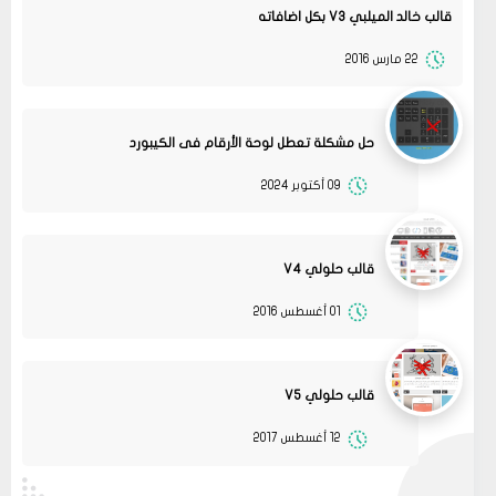
قالب خالد الميلبي V3 بكل اضافاته
22 مارس 2016
حل مشكلة تعطل لوحة الأرقام فى الكيبورد
09 أكتوبر 2024
قالب حلولي V4
01 أغسطس 2016
13
متجر ميرا فارم
انت بتهزر صح فين الموضوع
11 2022
مشاركة
قالب حلولي V5
08
حلولي
12 أغسطس 2017
جرب الطريقتين ممكن تحل المشكله
02 2022
قم بتجربة تحديث الطابعه
مشاركة
أو عمل إعادة ضبط المصنع