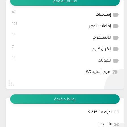
أقسام الموقع
67
إسلاميات
108
إضافات بلوجر
13
الانستقرام
7
القرآن كريم
18
ايقونات
عرض المزيد
(27)
روابط مفيدة
لديك مشكلة ؟
الأرشيف